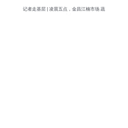
记者走基层 | 凌晨五点，金昌江楠市场 蔬
果江湖的“暗夜繁华”