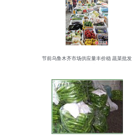
节前乌鲁木齐市场供应量丰价稳 蔬菜批发
稳中有序