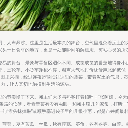
明，人声鼎沸。这里是生活最本真的舞台，空气里混杂着泥土的
采买一日食材的地方，更是一处能瞬间消解焦虑、熨帖心灵的所
交易的舞台，景象与零售区迥然不同。成筐成筐的番茄堆得像小
秤，三轮车、小货车穿梭不停，粗声大气地讨价还价声此起彼伏
区农田里采摘，经过连夜运输抵达这里的蔬菜，带着泥土的气息，
击力，让人真切地触摸到生活的源头。
的节奏慢了下来。摊主们大多与熟客打着招呼：“张阿姨，今天
捏番茄的软硬，看看青菜有没有虫眼，和摊主聊几句家常，打听
句“零头抹掉啦”或顺手塞进袋子里的几根小葱，都是市井间最
、荠菜，夏有苦瓜、丝瓜，秋有莲藕、菱角，冬有冬笋、白菜。