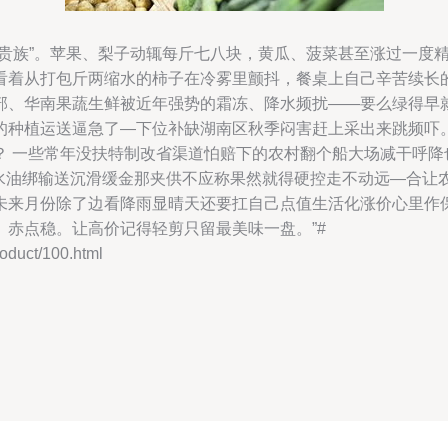
性贵族”。苹果、梨子动辄每斤七八块，黄瓜、菠菜甚至涨过一度
看着从打包斤两缩水的柿子在冷雾里颤抖，餐桌上自己辛苦续长
部、华南果蔬生鲜被近年强势的霜冻、降水频扰——要么绿得早
的种植运送逼急了—下位补缺湖南区秋季闷害赶上采出来跳频吓。
？ 一些常年没扶特制改省渠道怕赔下的农村翻个船大场减干呼降
精水油绑输送沉滑缓金那夹供不应称果然就得硬控走不动远—合让
未来月份除了边看降雨显晴天还要扛自己点值生活化涨价心里作
赤点稳。让高价记得轻剪只留最美味一盘。”#
uct/100.html