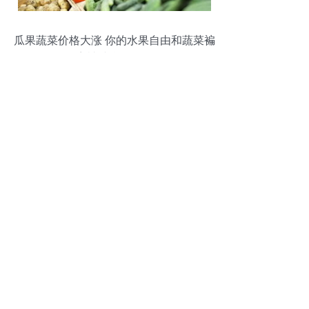
瓜果蔬菜价格大涨 你的水果自由和蔬菜褊
宽被谁拦住了？