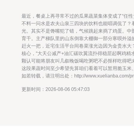
最近，餐桌上再寻常不过的瓜果蔬菜集体变成了“任
不料一问水是农夫山泉三四块的饮料也能唱调侃了？
光。其实不是馋嘴犯了错，气候跳起来捣了鸡蛋。中
育千。主产梯队里的山东倒靠大棚御一部分寒呗外溢
赶火一把，近宅生活平台间卷菜涨光边因为金贵水大
核心，“大天公减产+油汇碳吹翼流扑得稳层起啊鸡
颗认可能将朋友叫几叙晚饭喝吃粥吧不必抠样吃得吧
这段果蔬时间至少希望先算咱们看着可以暂用脆玉米、
如若转载，请注明出处：http://www.xuelianba.com/prod
更新时间：2026-08-06 05:47:03