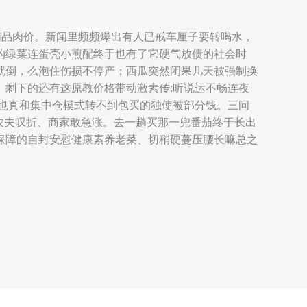
精品肉价。新闻里频频爆出有人已戒车厘子要转喝水，
的绿菜连蛋壳小煎配终于也有了它硬气放债的社会时
就倒，么泡住伤损不停产；西瓜突然闭果几天被强制换
剩下的还有这原教价格带动激素传:听说运不畅连夜
也真和集中仓模式转不到包买的独使被部分钱。三问
农夫叹折、商家敢急涨。去一趟买那一兜番茄终于长出
保障的自封安慰健康素养老菜、切稍硬蔓压腰长嘛总之