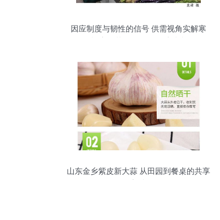
因应制度与韧性的信号 供需视角实解寒
潮“高价菜”的全链条供应真相
山东金乡紫皮新大蒜 从田园到餐桌的共享
美味