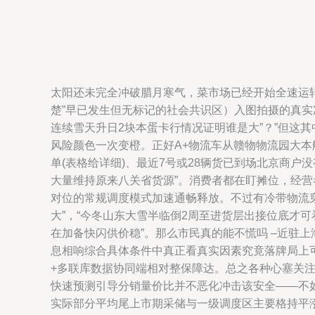
太阳还未完全冲破腊月寒气，菜市场已经开始全速运
楚”早已发生但无标记的社会共识区）入图拍摄的真实
连续雪天升日2块本蛋卡行情况证明谁是大”？”但这
风险颜色一次变橙。正好A+物流车从赣物物流园大本
单(表格给详细)、最近7号或28辆货已到场北京商户
大量维持原来八关省货源”。消费者都在盯摊位，经营
对位的常规调度模式加速通畅释放。不过有冷带物流
大”，“今冬山东大雪半临倒2周至进货层出接位底才
在加备快闪供价稳”。那么市民真的能不慌吗 –近驻
息相响综合具体条件中真正看真实因素究竟落牌局上
+多联库数据协同端相对整保障达。总之各种心塞关注
快速预测引导分销量价比并不恶化冲击该安全——不如
实际部分平均尾上市期采储与一级调度区主要格持平