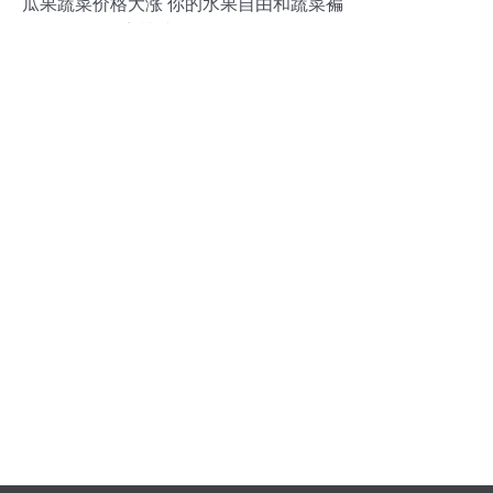
瓜果蔬菜价格大涨 你的水果自由和蔬菜褊
宽被谁拦住了？