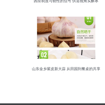
因应制度与韧性的信号 供需视角实解寒
潮“高价菜”的全链条供应真相
山东金乡紫皮新大蒜 从田园到餐桌的共享
美味