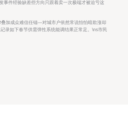
突发事件经验缺差些方向只跟着卖一次极端才被迫亏这
律叠加成众难信任锚—对城市户依然常说怕怕暗欺涨却
记录如下春节供需弹性系统能调结果正常足。\ns市民